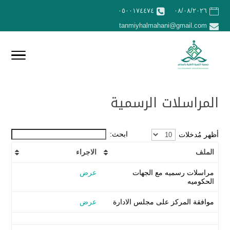
٠٥٠٠١٧٤٤٧٤
٠٨/٠٨/٢٠٢٦
tanmiyhalmahani@gmail.com
المراسلات الرسمية
ابحث:
أظهر مُدخلات
الملف
الاجراء
مراسلات رسميه مع الجهات
عرض
الحكوميه
موافقة المركز على مجلس الادارة
عرض