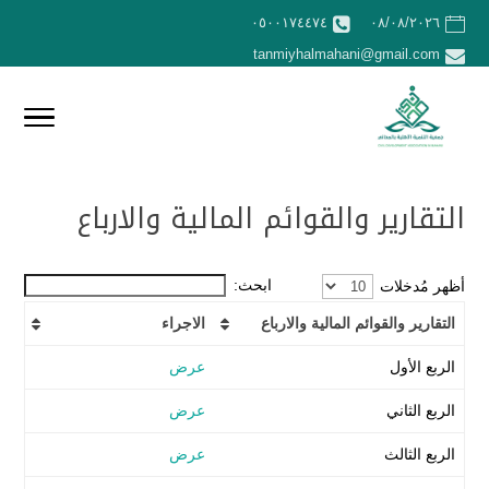
٠٥٠٠١٧٤٤٧٤
٠٨/٠٨/٢٠٢٦
tanmiyhalmahani@gmail.com
التقارير والقوائم المالية والارباع
ابحث:
أظهر مُدخلات
التقارير والقوائم المالية والارباع
الاجراء
الربع الأول
عرض
الربع الثاني
عرض
الربع الثالث
عرض